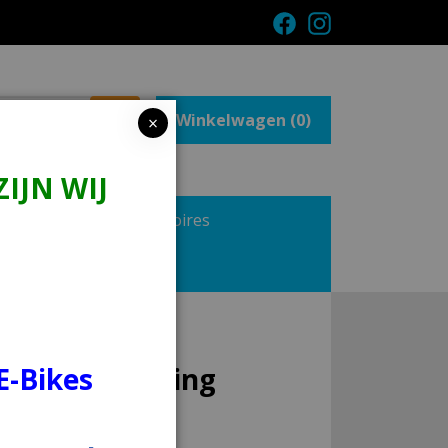
Winkelwagen (
0
)
×
IJN WIJ
Onderdelen en Accessoires
t
 Stuurbevestiging
tuurbevestiging
E-Bikes