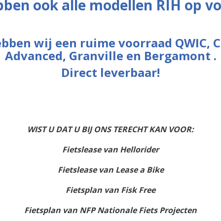
bben ook alle modellen RIH op v
Niet op voorraad
Helaas is dit product niet meer op v
wanneer dit product weer beschikbaar
bben wij een ruime voorraad QWIC, C
Advanced, Granville en Bergamont .
Direct leverbaar!
Inte
WIST U DAT U BIJ ONS TERECHT KAN VOOR:
Omschrijving
Fietslease van Hellorider
Staat het gebruik van een action cam en 
verstelbaar. Produktspecificaties: Unive
Fietslease van Lease a Bike
mm. Kijkhoek instelbaar door kogelkopp
van de accessoires verticaal en horizo
Fietsplan van Fisk Free
montage van Opti-cases en accessoires
Fietsplan van NFP Nationale Fiets Projecten