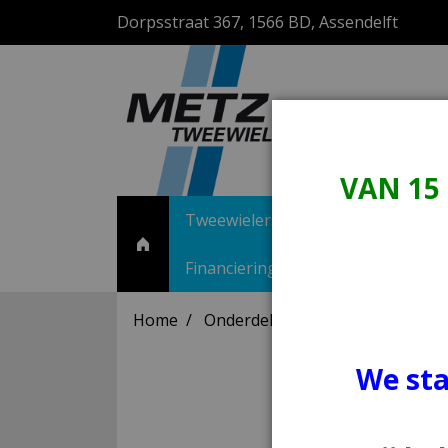
Dorpsstraat 367, 1566 BD, Assendelft
VAN 15
Tweewielers
Motorscooters
Financiering scooter
Lease calc
Home
Onderdelen en Accessoires
T
We sta