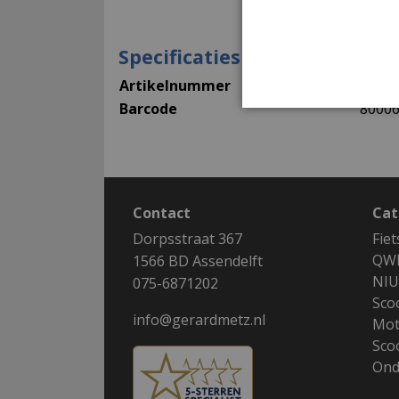
Specificaties
Artikelnummer
3099
Barcode
8000
Contact
Cat
Dorpsstraat 367
Fie
QWI
1566 BD Assendelft
NIU
075-6871202
Sco
info@gerardmetz.nl
Mot
Sco
Ond