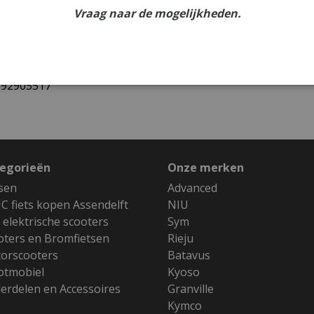
Vraag naar de mogelijkheden.
0551
692905517
egorieën
Onze merken
tsen
Advanced
C fiets kopen Assendelft
NIU
 elektrische scooters
Sym
oters en Bromfietsen
Rieju
orscooters
Batavus
otmobiel
Kyoso
erdelen en Accessoires
Granville
Kymco