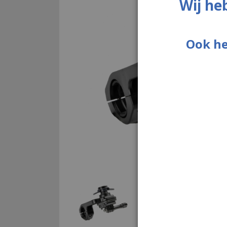
Wij he
Ook he