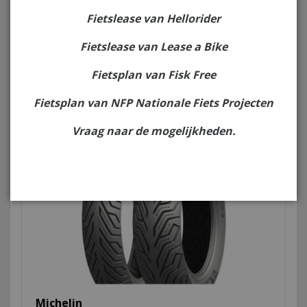
Fietslease van Hellorider
Michelin
Buitenband 120/80-16 TL 60P City Grip 2 -
Fietslease van Lease a Bike
Front /
Fietsplan van Fisk Free
€ 79,95
Fietsplan van NFP Nationale Fiets Projecten
Vraag naar de mogelijkheden.
Michelin