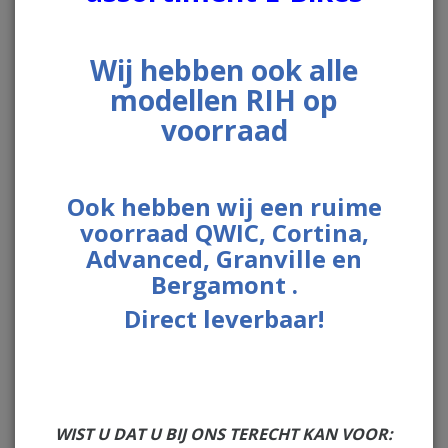
Uitlaten
Vario Koppelingdelen
Wij hebben ook alle
Onderhoud en smeermiddelen
modellen RIH op
Handschoenen
voorraad
Scooter Banden
Ook hebben wij een ruime
3
resultaten
Sorteer op:
voorraad QWIC, Cortina,
Advanced, Granville en
Bergamont .
Direct leverbaar!
WIST U DAT U BIJ ONS TERECHT KAN VOOR: