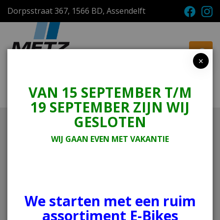
Dorpsstraat 367, 1566 BD, Assendelft
×
VAN 15 SEPTEMBER T/M
Menu
Winkelwagen
19 SEPTEMBER ZIJN WIJ
GESLOTEN
Onderdelen en Accessoires
scooters
WIJ GAAN EVEN MET VAKANTIE
Helmen
Scooter Banden
Banden
Telefoonhouders
Beveiliging
We starten met een ruim
Beenkleden scooter pyjama's
assortiment E-Bikes
Sloten scooter