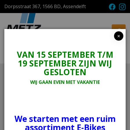
Dorpsstraat 367, 1566 BD, Assendelft
×
VAN 15 SEPTEMBER T/M
Menu
Winkelwagen
19 SEPTEMBER ZIJN WIJ
GESLOTEN
Onderdelen en Accessoires
scooters
WIJ GAAN EVEN MET VAKANTIE
Helmen
Scooter Banden
Banden
Telefoonhouders
Beveiliging
We starten met een ruim
Beenkleden scooter pyjama's
assortiment E-Bikes
Sloten scooter