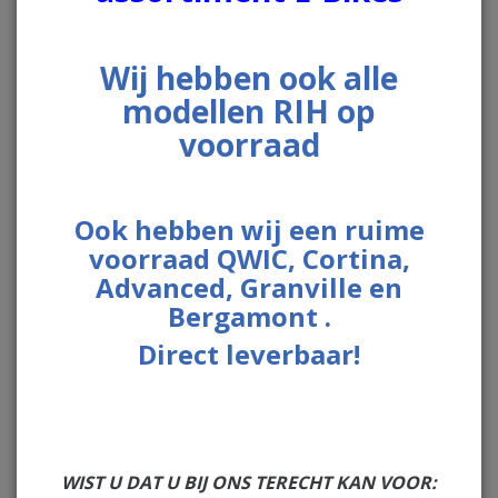
Uitlaten
Vario Koppelingdelen
Wij hebben ook alle
Onderhoud en smeermiddelen
modellen RIH op
Handschoenen
voorraad
Banden
Komt u met een losse velg dan wordt de band na
Ook hebben wij een ruime
aankoop gratis gemonteerd.
voorraad QWIC, Cortina,
Advanced, Granville en
Bergamont .
Lees meer
Direct leverbaar!
2
resultaten
Sorteer op:
WIST U DAT U BIJ ONS TERECHT KAN VOOR: