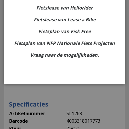
Op voorraad
Fietslease van Hellorider
Verzenden of direct af te halen in de winkel.
Fietslease van Lease a Bike
Fietsplan van Fisk Free
Interesse?
Fietsplan van NFP Nationale Fiets Projecten
Omschrijving
Vraag naar de mogelijkheden.
Abus insteek ketting 4960 6KS 130 cm lengte
(alleen voor Shield 5650 en Pro Shield 5850 ok
geschikt voor Trelock 450 en 455, 112676
Specificaties
Artikelnummer
SL1268
Barcode
4003318017773
Kleur
Zwart