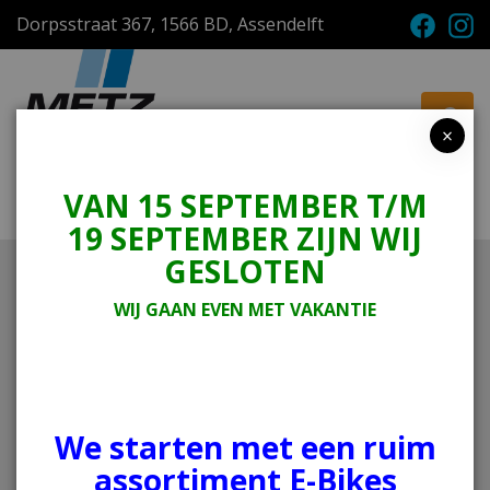
Dorpsstraat 367, 1566 BD, Assendelft
×
VAN 15 SEPTEMBER T/M
Menu
Winkelwagen
19 SEPTEMBER ZIJN WIJ
GESLOTEN
Home
Onderdelen en Accessoires
Accessoires Fietsen
Sloten
WIJ GAAN EVEN MET VAKANTIE
Abus insteek kett 4960 6KS 130cm
Abus
insteek kett 4960 6KS
130cm
We starten met een ruim
assortiment E-Bikes