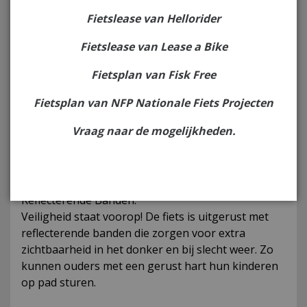
Fietslease van Hellorider
Interesse?
Fietslease van Lease a Bike
Fietsplan van Fisk Free
Omschrijving
Fietsplan van NFP Nationale Fiets Projecten
Ontdek de Kyoso Sparkle kinderfiets van 12 inch,
Vraag naar de mogelijkheden.
ideaal voor de eerste fietsavonturen van je kleintje!
Deze stevige en kleurrijke fiets biedt niet alleen
plezier, maar ook veiligheid en gemak.
Reflecterende Banden:
Veiligheid staat voorop! De fiets is uitgerust met
reflecterende banden die zorgen voor extra
zichtbaarheid in het donker en bij slecht weer. Zo
kunnen ouders met een gerust hart hun kinderen
op pad sturen.