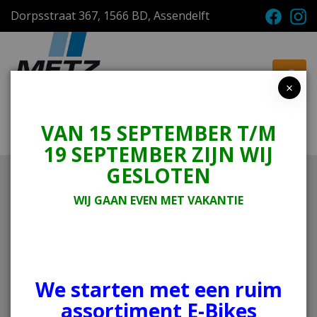
Dorpsstraat 367, 1566 BD, Assendelft
×
VAN 15 SEPTEMBER T/M
Menu
Winkelwagen
19 SEPTEMBER ZIJN WIJ
GESLOTEN
Home
Tweewielers
Kinderfietsen
Sparkle 12'
WIJ GAAN EVEN MET VAKANTIE
Kyoso
Sparkle 12'
We starten met een ruim
assortiment E-Bikes