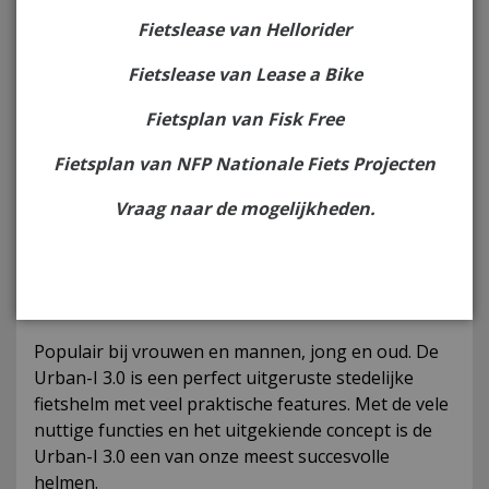
Op voorraad
Fietslease van Hellorider
Verzenden of direct af te halen in de winkel.
Fietslease van Lease a Bike
Fietsplan van Fisk Free
Interesse?
Fietsplan van NFP Nationale Fiets Projecten
Omschrijving
Vraag naar de mogelijkheden.
Met de Urban-I 3.0 is de derde generatie van een
van de bekendste City-helmen van Duitsland
verkrijgbaar.
Populair bij vrouwen en mannen, jong en oud. De
Urban-I 3.0 is een perfect uitgeruste stedelijke
fietshelm met veel praktische features. Met de vele
nuttige functies en het uitgekiende concept is de
Urban-I 3.0 een van onze meest succesvolle
helmen.