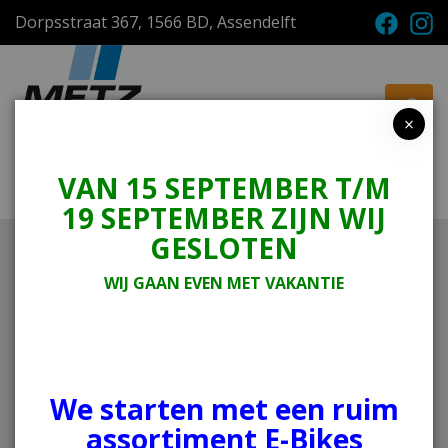
Dorpsstraat 367, 1566 BD, Assendelft
×
VAN 15 SEPTEMBER T/M
Menu
Winkelwagen
19 SEPTEMBER ZIJN WIJ
GESLOTEN
Home
Tweewielers
E-bike
Sigma
WIJ GAAN EVEN MET VAKANTIE
Rih
Sigma
We starten met een ruim
assortiment E-Bikes