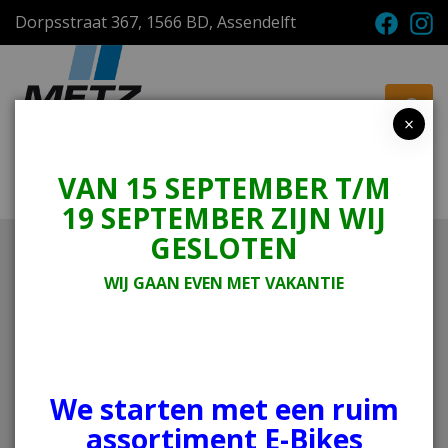
Dorpsstraat 367, 1566 BD, Assendelft
×
VAN 15 SEPTEMBER T/M
Menu
Winkelwagen
19 SEPTEMBER ZIJN WIJ
GESLOTEN
Home
Tweewielers
E-bike
Movenda
WIJ GAAN EVEN MET VAKANTIE
Rih
Movenda
We starten met een ruim
assortiment E-Bikes