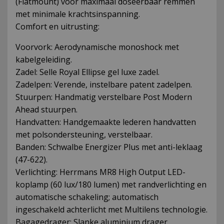
(Flatmount) voor maximaal doseerbaar remmen
met minimale krachtsinspanning.
Comfort en uitrusting:
Voorvork: Aerodynamische monoshock met
kabelgeleiding.
Zadel: Selle Royal Ellipse gel luxe zadel.
Zadelpen: Verende, instelbare patent zadelpen.
Stuurpen: Handmatig verstelbare Post Modern
Ahead stuurpen.
Handvatten: Handgemaakte lederen handvatten
met polsondersteuning, verstelbaar.
Banden: Schwalbe Energizer Plus met anti-leklaag
(47-622).
Verlichting: Herrmans MR8 High Output LED-
koplamp (60 lux/180 lumen) met randverlichting en
automatische schakeling; automatisch
ingeschakeld achterlicht met Multilens technologie.
Bagagedrager: Slanke aluminium drager.