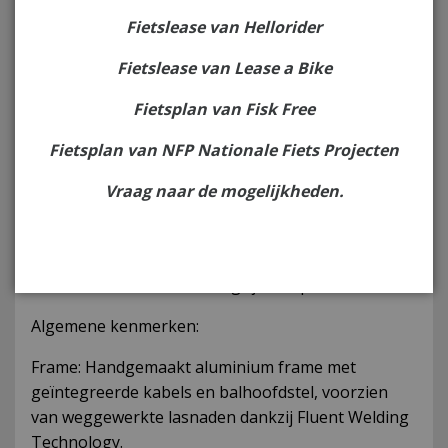
Fietslease van Hellorider
Fietslease van Lease a Bike
Fietsplan van Fisk Free
Fietsplan van NFP Nationale Fiets Projecten
Vraag naar de mogelijkheden.
Omschrijving
De RIH Movenda is een hoogwaardige elektrische
fiets die uitblinkt in design, prestaties en comfort.
Hieronder vindt u de belangrijkste specificaties:
Algemene kenmerken:
Frame: Handgemaakt aluminium frame met
geïntegreerde kabels en balhoofdstel, voorzien
van weggewerkte lasnaden dankzij Fluent Welding
Technology.