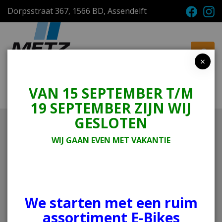
Dorpsstraat 367, 1566 BD, Assendelft
×
VAN 15 SEPTEMBER T/M
Menu
Winkelwagen
19 SEPTEMBER ZIJN WIJ
GESLOTEN
Home
Tweewielers
E-bike
Delta
WIJ GAAN EVEN MET VAKANTIE
Rih
Delta
We starten met een ruim
assortiment E-Bikes